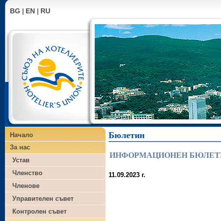
BG
EN
RU
|
|
Бюлетин
Начало
За нас
ИНФОРМАЦИОНЕН БЮЛЕТИН -
Устав
Членство
11.09.202
Членове
Управителен съвет
Членовете на 
Контролен съвет