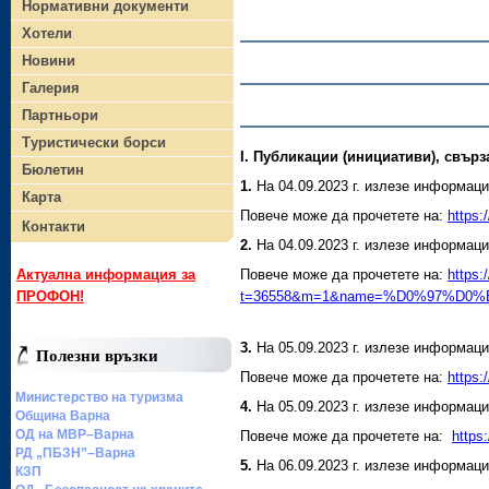
Нормативни документи
Хотели
Новини
Галерия
Партньори
Туристически борси
І. Публикации (инициативи), свърза
Бюлетин
1.
На 04.09.2023 г. излезе информац
Карта
Повече може да прочетете на:
https:
Контакти
2.
На 04.09.2023 г. излезе информаци
Повече може да прочетете на:
https:
Актуална информация за
t=36558&m=1&name=%D0%97%
ПРОФОН!
3.
На 05.09.2023 г. излезе информаци
Полезни връзки
Повече може да прочетете на:
http
Министерство на туризма
4.
На 05.09.2023 г. излезе информац
Община Варна
ОД на МВР–Варна
Повече може да прочетете на:
https
РД „ПБЗН”–Варна
5.
На 06.09.2023 г. излезе информац
КЗП