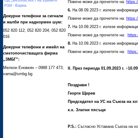
ОД „Безопасност на храните
Повече може да прочетете на:
http
РЗИ - Варна
6.
На 08.09.2023 г. излезе информаци
Дежурни телефони за сигнали
Повече може да прочетете на:
https:
и жалби при наднормен шум:
7.
На 10.09.2023 г. излезе информац
052 820 112; 052 820 204; 052 820
Повече може да прочетете на:
https
016
8.
На 10.09.2023 г. излезе информац
Дежурни телефони и имейл на
Повече може да прочетете на:
https
сметопочистващата фирма
„ЗМБГ”:
Мелкон Еновкян – 0988 177 473;
II.
През периода
01.09.2023 г.
÷
10.0
varna@smbg.bg
Поздрави !
Георги Щерев
Председател на УС на Съюза на хо
к.к. Златни
P.S.:
Съгласно Уставана Съюза на хо