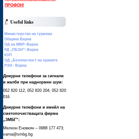
ПРОФОН!
Useful links
Министерство на туризма
Община Варна
ОД на МВР–Варна
РД „ПБЗН”–Варна
КЗП
ОД „Безопасност на храните
РЗИ - Варна
Дежурни телефони за сигнали
и жалби при наднормен шум:
052 820 112; 052 820 204; 052 820
016
Дежурни телефони и имейл на
сметопочистващата фирма
„ЗМБГ”:
Мелкон Еновкян – 0988 177 473;
varna@smbg.bg