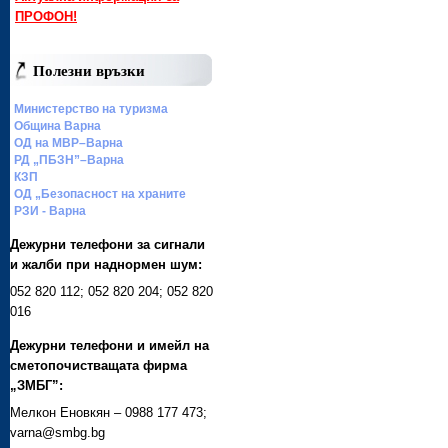
ПРОФОН!
Полезни връзки
Министерство на туризма
Община Варна
ОД на МВР–Варна
РД „ПБЗН”–Варна
КЗП
ОД „Безопасност на храните
РЗИ - Варна
Дежурни телефони за сигнали
и жалби при наднормен шум:
052 820 112; 052 820 204; 052 820
016
Дежурни телефони и имейл на
сметопочистващата фирма
„ЗМБГ”:
Мелкон Еновкян – 0988 177 473;
varna@smbg.bg