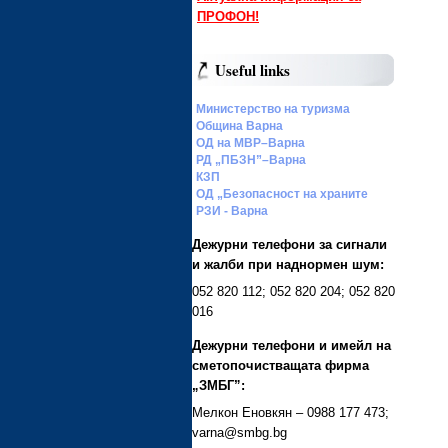
ПРОФОН!
Useful links
Министерство на туризма
Община Варна
ОД на МВР–Варна
РД „ПБЗН”–Варна
КЗП
ОД „Безопасност на храните
РЗИ - Варна
Дежурни телефони за сигнали
и жалби при наднормен шум:
052 820 112; 052 820 204; 052 820
016
Дежурни телефони и имейл на
сметопочистващата фирма
„ЗМБГ”:
Мелкон Еновкян – 0988 177 473;
varna@smbg.bg