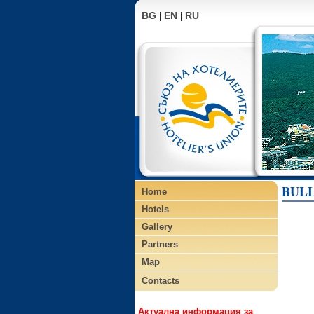
BG
EN
RU
|
|
BULL
Home
Hotels
Gallery
Partners
Map
Contacts
Актуална информация за