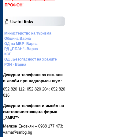
ПРОФОН!
Useful links
Министерство на туризма
Община Варна
ОД на МВР–Варна
РД „ПБЗН”–Варна
КЗП
ОД „Безопасност на храните
РЗИ - Варна
Дежурни телефони за сигнали
и жалби при наднормен шум:
052 820 112; 052 820 204; 052 820
016
Дежурни телефони и имейл на
сметопочистващата фирма
„ЗМБГ”:
Мелкон Еновкян – 0988 177 473;
varna@smbg.bg