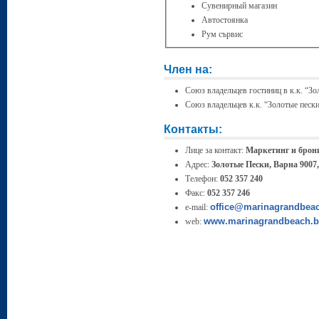
Сувенирный магазин
Автостоянка
Рум сървис
Член на:
Союз владельцев гостиниц в к.к. “Зо
Союз владельцев к.к. “Золотые песк
Контакты:
Лице за контакт:
Маркетинг и брони
Адрес:
Золотые Пески, Варна 9007
Телефон:
052 357 240
Факс:
052 357 246
office@marinagrandbea
e-mail:
www.marinagrandbeach.
web: