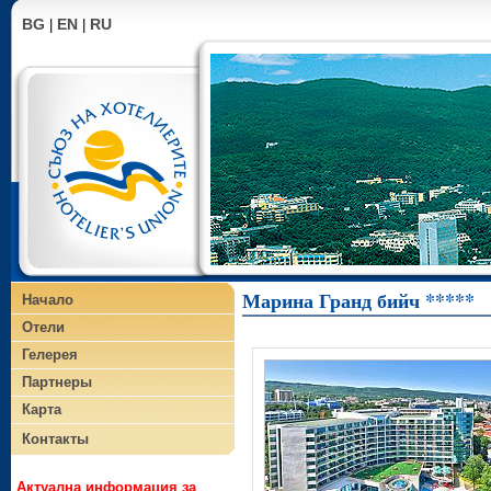
BG
EN
RU
|
|
Марина Гранд бийч *****
Начало
Отели
Гелерея
Партнеры
Карта
Контакты
Актуална информация за