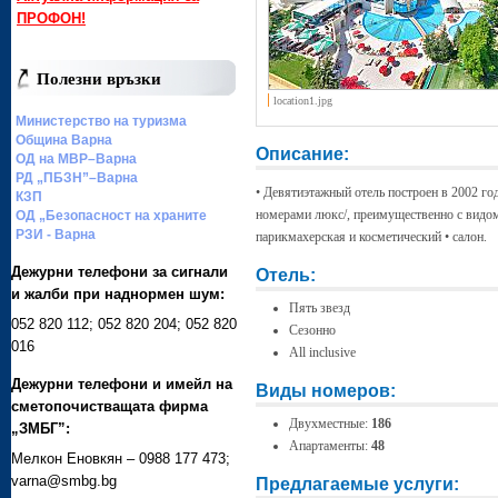
ПРОФОН!
Полезни връзки
location1.jpg
Министерство на туризма
Община Варна
Описание:
ОД на МВР–Варна
РД „ПБЗН”–Варна
• Девятиэтажный отель построен в 2002 г
КЗП
номерами люкс/, преимущественно с видом 
ОД „Безопасност на храните
РЗИ - Варна
парикмахерская и косметический • салон.
Дежурни телефони за сигнали
Отель:
и жалби при наднормен шум:
Пять звезд
052 820 112; 052 820 204; 052 820
Сезонно
016
All inclusive
Дежурни телефони и имейл на
Виды номеров:
сметопочистващата фирма
Двухместные:
186
„ЗМБГ”:
Апартаменты:
48
Мелкон Еновкян – 0988 177 473;
varna@smbg.bg
Предлагаемые услуги: