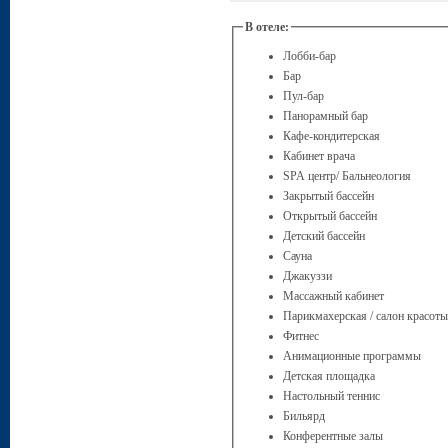
В отеле:
Лобби-бар
Бар
Пул-бар
Панорамный бар
Кафе-кондитерская
Кабинет врача
SPA центр/ Бальнеология
Закрытый бассейн
Открытый бассейн
Детский бассейн
Сауна
Джакуззи
Массажный кабинет
Парикмахерская / салон красоты
Фитнес
Анимационныe программы
Детская площадка
Настольный теннис
Бильярд
Конферентные залы