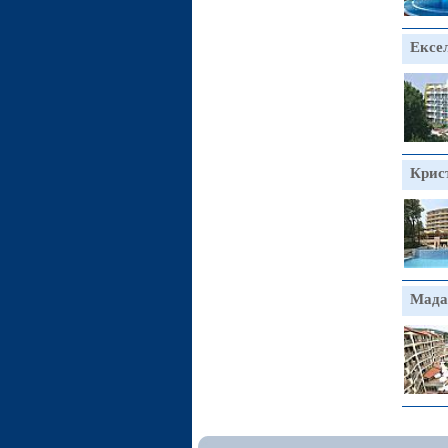
Ексе
Крис
Мада