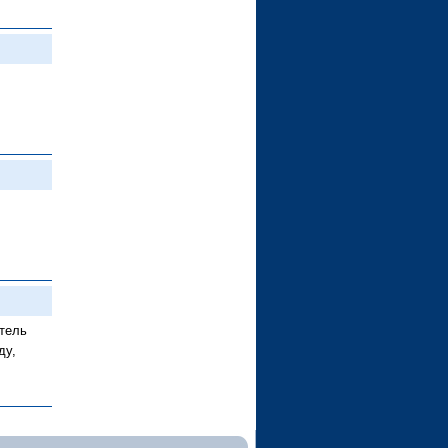
тель
ду,