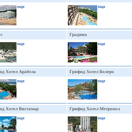
еще
еще
ус
Градина
еще
еще
ид Хотел Арабела
Грифид Хотел Болеро
еще
еще
ид Хотел Вистамар
Грифид Хотел Метропол
еще
еще