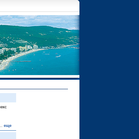
лекс
..
еще