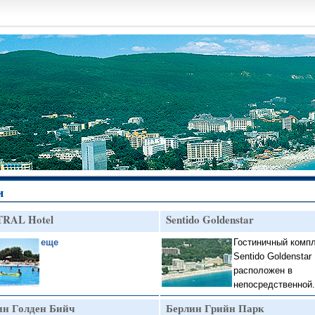
и
RAL Hotel
Sentido Goldenstar
еще
Гостиничный комп
Sentido Goldenstar
расположен в
непосредственной.
ин Голден Бийч
Берлин Грийн Парк