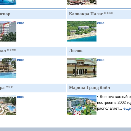
лсиор
Калиакра Палас ****
еще
еще
тал ****
Люляк
еще
еще
ра ***
Марина Гранд бийч
еще
• Девятиэтажный о
построен в 2002 го
располагает...
еще