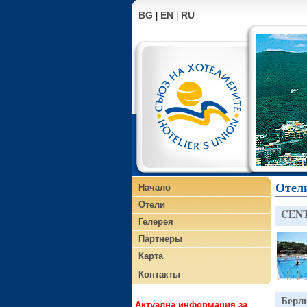
BG
EN
RU
|
|
Отел
Начало
Отели
CENT
Гелерея
Партнеры
Карта
Контакты
Берл
Актуална информация за