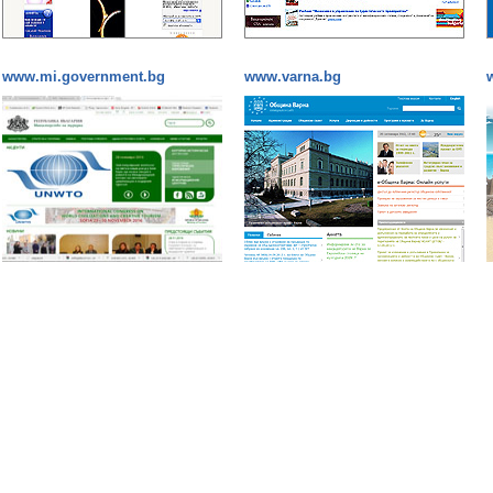
www.mi.government.bg
www.varna.bg