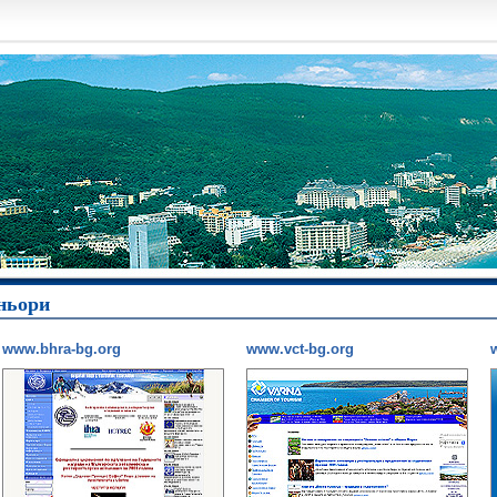
ньори
www.bhra-bg.org
www.vct-bg.org