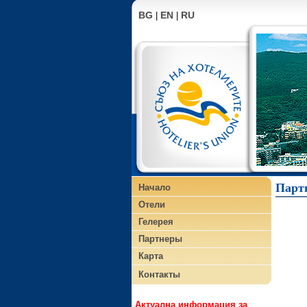
BG
EN
RU
|
|
Парт
Начало
Отели
Гелерея
Партнеры
Карта
Контакты
Актуална информация за