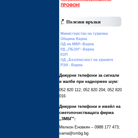
ПРОФОН!
Полезни връзки
Министерство на туризма
Община Варна
ОД на МВР–Варна
РД „ПБЗН”–Варна
КЗП
ОД „Безопасност на храните
РЗИ - Варна
Дежурни телефони за сигнали
и жалби при наднормен шум:
052 820 112; 052 820 204; 052 820
016
Дежурни телефони и имейл на
сметопочистващата фирма
„ЗМБГ”:
Мелкон Еновкян – 0988 177 473;
varna@smbg.bg